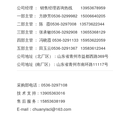
公司经理 ： 销售经理咨询热线 13953678959
一部主管： 方静芳0536-3299982 15006640205
二部主管 ： 陈 霞0536-3297008 13573622344
三部主管 ： 张承敏0536-3292908 13655368129
四部主管 ： 冯晓霞 0536-3291133 15953622059
五部主管 ： 田玉云0536-3291367 13583612344
公司地址（北厂区）：山东省青州市益都西路369号
公司地址 (南厂区）：山东省青州市南环路11117号
采购部电话：0536-3297108
技 术 支 持：13905363016
售 后 服 务：15853638199
E-mail：chuanyiscl@163.com