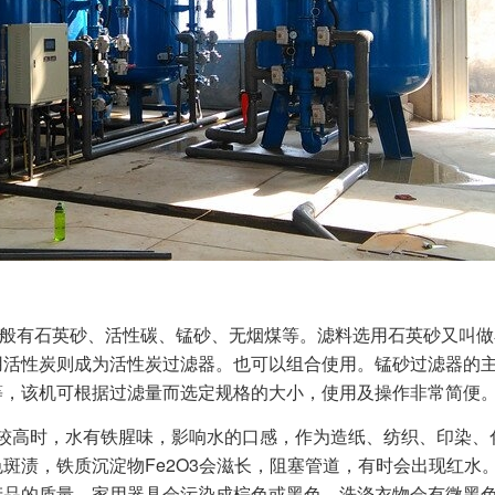
般有石英砂、活性碳、锰砂、无烟煤等。滤料选用石英砂又叫做
用活性炭则成为活性炭过滤器。也可以组合使用。锰砂过滤器的
等，该机可根据过滤量而选定规格的大小，使用及操作非常简便
较高时，水有铁腥味，影响水的口感，作为造纸、纺织、印染、
斑渍，铁质沉淀物Fe2O3会滋长，阻塞管道，有时会出现红水
产品的质量，家用器具会污染成棕色或黑色，洗涤衣物会有微黑