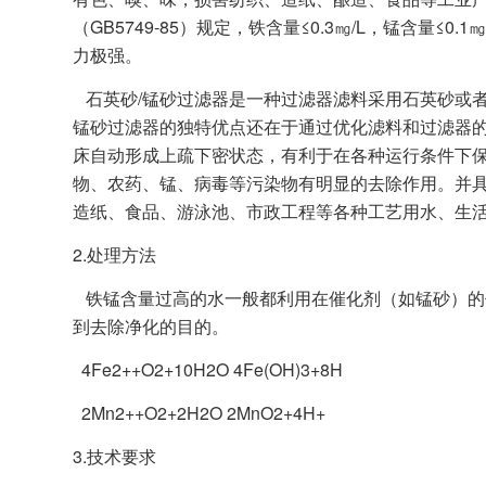
（GB5749-85）规定，铁含量≤0.3㎎/L，锰含
力极强。
石英砂/锰砂过滤器是一种过滤器滤料采用石英砂或者
锰砂过滤器的独特优点还在于通过优化滤料和过滤器
床自动形成上疏下密状态，有利于在各种运行条件下
物、农药、锰、病毒等污染物有明显的去除作用。并
造纸、食品、游泳池、市政工程等各种工艺用水、生
2.处理方法
铁锰含量过高的水一般都利用在催化剂（如锰砂）的
到去除净化的目的。
4Fe2++O2+10H2O 4Fe(OH)3+8H
2Mn2++O2+2H2O 2MnO2+4H+
3.技术要求