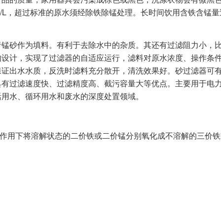
量≤0.1㎎/L，超过标准的原水须经除铁除锰处理。长时间饮用含铁
锰砂作为填料。有利于去除水中的杂质。其还有过滤阻力小，比
的设计，实现了过滤器的自适应运行，滤料对原水浓度、操作条
保证出水水质，反洗时滤料充分散开，清洗效果好。砂过滤器可
具有过滤速度快、过滤精度高、截污容量大等优点。主要用于电
活用水、循环用水和废水的深度处置领域。
作用下将溶解状态的二价铁或二价锰分别氧化成不溶解的三价铁